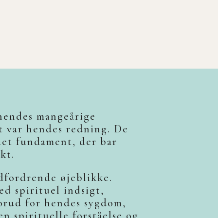
t hendes mangeårige
et var hendes redning. De
det fundament, der bar
kt.
udfordrende øjeblikke.
d spirituel indsigt,
forud for hendes sygdom,
n spirituelle forståelse og