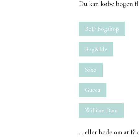
Du kan købe bogen fle
BoD Bogshop
Bog&Ide
Saxo
Gucca
William Dam
… eller bede om at få 