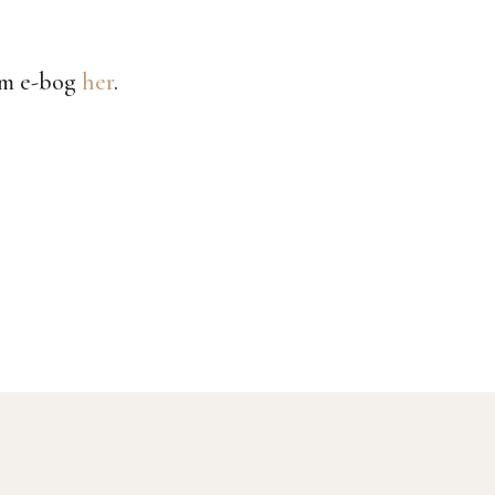
om e-bog
her
.