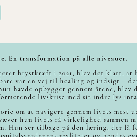
ise. En transformation på alle niveauer.
eret brystkræft i 2021, blev det klart, a
bare var en vej til healing og indsigt – d
, hun havde opbygget gennem årene, blev 
rmerende livskrise med sit indre lys inta
storie om at navigere gennem livets mest 
væver hun livets rå virkelighed sammen me
m. Hun ser tilbage på den læring, der lå 
spitalsverdenens realiteter og hendes ege