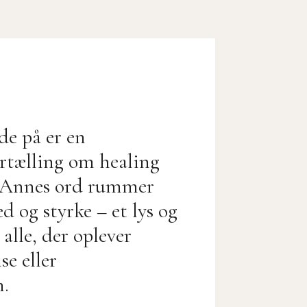
de på er en
ortælling om healing
 Annes ord rummer
 og styrke – et lys og
 alle, der oplever
se eller
n.