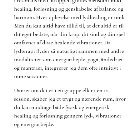
i resonans med. Kroppen guides nænsomt mod
healing, forløsning og genskabelse af balance og
harmoni. Hver oplevelse med lydhealing er unik.
Men du kan altid have tillid til, at det altid er til
dit eget bedste, når din krop, dit sind og din sjæl
omfavnes af disse healende vibrationer.
Da
lydterapi flyder så naturligt sammen med andre
modaliteter som energiarbejde, yoga, åndedræt
og mantraer, integrerer jeg dem ofte intuitivt i
mine sessioner.
Uanset om det er i en gruppe eller i en 1:1-
session, skaber jeg et trygt og nærende rum, hvor
du kan modtage både fysisk og energetisk
healing og forløsning gennem lyd-, vibrationer
og energiarbejde.